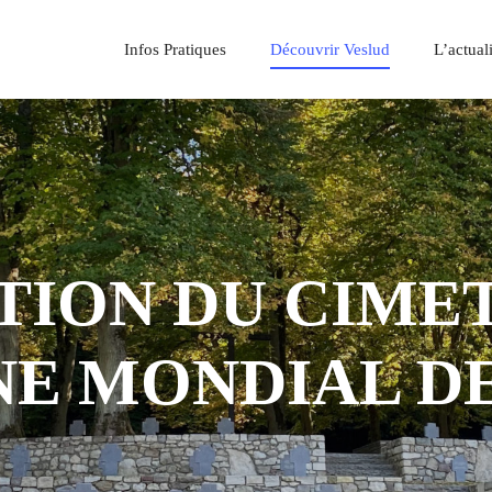
Infos Pratiques
Découvrir Veslud
L’actua
TION DU CIME
NE MONDIAL DE